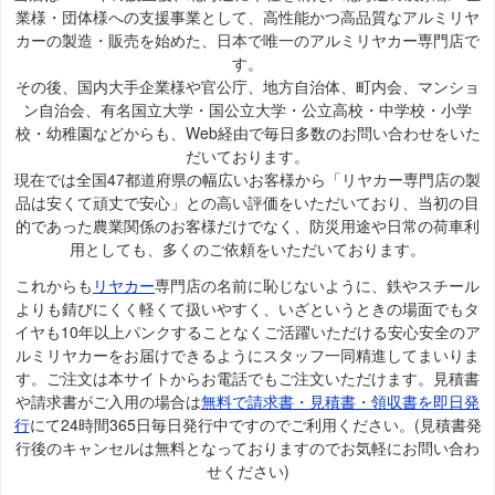
業様・団体様への支援事業として、高性能かつ高品質なアルミリヤ
カーの製造・販売を始めた、日本で唯一のアルミリヤカー専門店で
す。
その後、国内大手企業様や官公庁、地方自治体、町内会、マンショ
ン自治会、有名国立大学・国公立大学・公立高校・中学校・小学
校・幼稚園などからも、Web経由で毎日多数のお問い合わせをいた
だいております。
現在では全国47都道府県の幅広いお客様から「リヤカー専門店の製
品は安くて頑丈で安心」との高い評価をいただいており、当初の目
的であった農業関係のお客様だけでなく、防災用途や日常の荷車利
用としても、多くのご依頼をいただいております。
これからも
リヤカー
専門店の名前に恥じないように、鉄やスチール
よりも錆びにくく軽くて扱いやすく、いざというときの場面でもタ
イヤも10年以上パンクすることなくご活躍いただける安心安全のア
ルミリヤカーをお届けできるようにスタッフ一同精進してまいりま
す。ご注文は本サイトからお電話でもご注文いただけます。見積書
や請求書がご入用の場合は
無料で請求書・見積書・領収書を即日発
行
にて24時間365日毎日発行中ですのでご利用ください。(見積書発
行後のキャンセルは無料となっておりますのでお気軽にお問い合わ
せください)