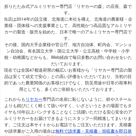
折りたたみ式アルミリヤカー専門店「リヤカーの森」の店長、森で
す。
当店は2014年の設立後、北海道に本社を構え、北海道の農家様・企
業様・団体様への支援事業として、高性能かつ高品質なアルミリヤ
カーの製造・販売を始めた、日本で唯一のアルミリヤカー専門店で
す。
その後、国内大手企業様や官公庁、地方自治体、町内会、マンショ
ン自治会、有名国立大学・国公立大学・公立高校・中学校・小学
校・幼稚園などからも、Web経由で毎日多数のお問い合わせをいた
だいております。
現在では全国47都道府県の幅広いお客様から「リヤカー専門店の製
品は安くて頑丈で安心」との高い評価をいただいており、当初の目
的であった農業関係のお客様だけでなく、防災用途や日常の荷車利
用としても、多くのご依頼をいただいております。
これからも
リヤカー
専門店の名前に恥じないように、鉄やスチール
よりも錆びにくく軽くて扱いやすく、いざというときの場面でもタ
イヤも10年以上パンクすることなくご活躍いただける安心安全のア
ルミリヤカーをお届けできるようにスタッフ一同精進してまいりま
す。ご注文は本サイトからお電話でもご注文いただけます。見積書
や請求書がご入用の場合は
無料で請求書・見積書・領収書を即日発