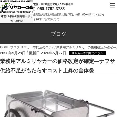
電話・WEB注文で最大58%割引中
050-1792-3783
全商品が在庫あり最短明日お届け可能。毎日12時〜19時スマホから
運営11年目の国内唯一リヤ
もお気軽にお電話どうぞ
カー専門店
ブログ
HOME
ブログ
リヤカー専門店のコラム
業務用アルミリヤカーの価格改定が確定—
2026年5月28日
2026年5月27日
リヤカー専門店のコラム
業務用アルミリヤカーの価格改定が確定—ナフサ
供給不足がもたらすコスト上昇の全体像