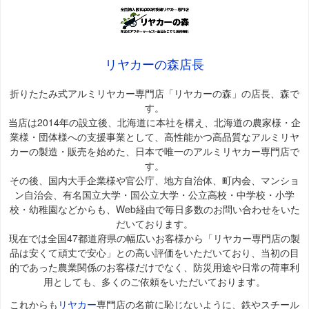
リヤカーの森店長
折りたたみ式アルミリヤカー専門店「リヤカーの森」の店長、森で
す。
当店は2014年の設立後、北海道に本社を構え、北海道の農家様・企
業様・団体様への支援事業として、高性能かつ高品質なアルミリヤ
カーの製造・販売を始めた、日本で唯一のアルミリヤカー専門店で
す。
その後、国内大手企業様や官公庁、地方自治体、町内会、マンショ
ン自治会、有名国立大学・国公立大学・公立高校・中学校・小学
校・幼稚園などからも、Web経由で毎日多数のお問い合わせをいた
だいております。
現在では全国47都道府県の幅広いお客様から「リヤカー専門店の製
品は安くて頑丈で安心」との高い評価をいただいており、当初の目
的であった農業関係のお客様だけでなく、防災用途や日常の荷車利
用としても、多くのご依頼をいただいております。
これからも
リヤカー
専門店の名前に恥じないように、鉄やスチール