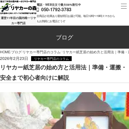
電話・WEB注文で最大58%割引中
050-1792-3783
全商品が在庫あり最短明日お届け可能。毎日12時〜19時スマホから
運営11年目の国内唯一リヤ
もお気軽にお電話どうぞ
カー専門店
ブログ
HOME
ブログ
リヤカー専門店のコラム
リヤカー紙芝居の始め方と活用法｜準備・
2026年2月23日
リヤカー専門店のコラム
リヤカー紙芝居の始め方と活用法｜準備・運搬・
安全まで初心者向けに解説