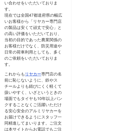
い合わせをいただいておりま
す。
現在では全国47都道府県の幅広
いお客様から「リヤカー専門店
の製品は安くて頑丈で安心」と
の高い評価をいただいており、
当初の目的であった農業関係の
お客様だけでなく、防災用途や
日常の荷車利用としても、多く
のご依頼をいただいておりま
す。
これからも
リヤカー
専門店の名
前に恥じないように、鉄やス
チールよりも錆びにくく軽くて
扱いやすく、いざというときの
場面でもタイヤも10年以上パン
クすることなくご活躍いただけ
る安心安全のアルミリヤカーを
お届けできるようにスタッフ一
同精進してまいります。ご注文
は本サイトからお電話でもご注