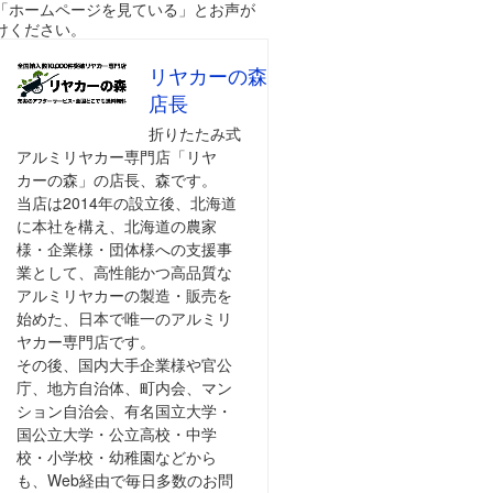
「ホームページを見ている」とお声が
けください。
リヤカーの森
店長
折りたたみ式
アルミリヤカー専門店「リヤ
カーの森」の店長、森です。
当店は2014年の設立後、北海道
に本社を構え、北海道の農家
様・企業様・団体様への支援事
業として、高性能かつ高品質な
アルミリヤカーの製造・販売を
始めた、日本で唯一のアルミリ
ヤカー専門店です。
その後、国内大手企業様や官公
庁、地方自治体、町内会、マン
ション自治会、有名国立大学・
国公立大学・公立高校・中学
校・小学校・幼稚園などから
も、Web経由で毎日多数のお問