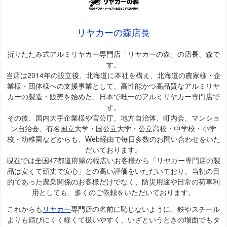
リヤカーの森店長
折りたたみ式アルミリヤカー専門店「リヤカーの森」の店長、森で
す。
当店は2014年の設立後、北海道に本社を構え、北海道の農家様・企
業様・団体様への支援事業として、高性能かつ高品質なアルミリヤ
カーの製造・販売を始めた、日本で唯一のアルミリヤカー専門店で
す。
その後、国内大手企業様や官公庁、地方自治体、町内会、マンショ
ン自治会、有名国立大学・国公立大学・公立高校・中学校・小学
校・幼稚園などからも、Web経由で毎日多数のお問い合わせをいた
だいております。
現在では全国47都道府県の幅広いお客様から「リヤカー専門店の製
品は安くて頑丈で安心」との高い評価をいただいており、当初の目
的であった農業関係のお客様だけでなく、防災用途や日常の荷車利
用としても、多くのご依頼をいただいております。
これからも
リヤカー
専門店の名前に恥じないように、鉄やスチール
よりも錆びにくく軽くて扱いやすく、いざというときの場面でもタ