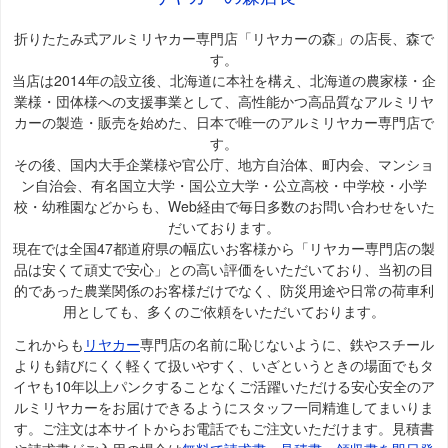
折りたたみ式アルミリヤカー専門店「リヤカーの森」の店長、森で
す。
当店は2014年の設立後、北海道に本社を構え、北海道の農家様・企
業様・団体様への支援事業として、高性能かつ高品質なアルミリヤ
カーの製造・販売を始めた、日本で唯一のアルミリヤカー専門店で
す。
その後、国内大手企業様や官公庁、地方自治体、町内会、マンショ
ン自治会、有名国立大学・国公立大学・公立高校・中学校・小学
校・幼稚園などからも、Web経由で毎日多数のお問い合わせをいた
だいております。
現在では全国47都道府県の幅広いお客様から「リヤカー専門店の製
品は安くて頑丈で安心」との高い評価をいただいており、当初の目
的であった農業関係のお客様だけでなく、防災用途や日常の荷車利
用としても、多くのご依頼をいただいております。
これからも
リヤカー
専門店の名前に恥じないように、鉄やスチール
よりも錆びにくく軽くて扱いやすく、いざというときの場面でもタ
イヤも10年以上パンクすることなくご活躍いただける安心安全のア
ルミリヤカーをお届けできるようにスタッフ一同精進してまいりま
す。ご注文は本サイトからお電話でもご注文いただけます。見積書