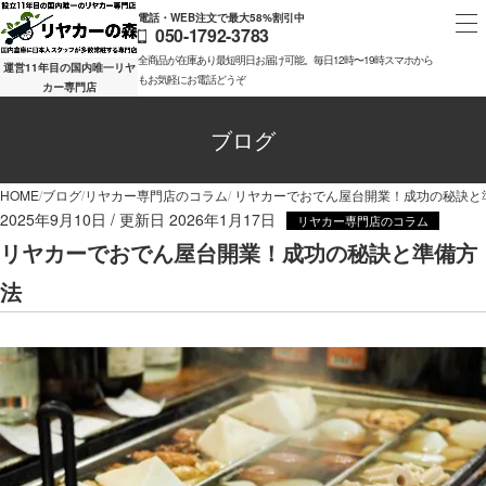
電話・WEB注文で最大58%割引中
050-1792-3783
全商品が在庫あり最短明日お届け可能。毎日12時〜19時スマホから
運営11年目の国内唯一リヤ
もお気軽にお電話どうぞ
カー専門店
ブログ
HOME
ブログ
リヤカー専門店のコラム
リヤカーでおでん屋台開業！成功の秘訣と
2025年9月10日
2026年1月17日
リヤカー専門店のコラム
リヤカーでおでん屋台開業！成功の秘訣と準備方
法