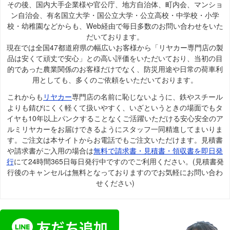
その後、国内大手企業様や官公庁、地方自治体、町内会、マンショ
ン自治会、有名国立大学・国公立大学・公立高校・中学校・小学
校・幼稚園などからも、Web経由で毎日多数のお問い合わせをいた
だいております。
現在では全国47都道府県の幅広いお客様から「リヤカー専門店の製
品は安くて頑丈で安心」との高い評価をいただいており、当初の目
的であった農業関係のお客様だけでなく、防災用途や日常の荷車利
用としても、多くのご依頼をいただいております。
これからも
リヤカー
専門店の名前に恥じないように、鉄やスチール
よりも錆びにくく軽くて扱いやすく、いざというときの場面でもタ
イヤも10年以上パンクすることなくご活躍いただける安心安全のア
ルミリヤカーをお届けできるようにスタッフ一同精進してまいりま
す。ご注文は本サイトからお電話でもご注文いただけます。見積書
や請求書がご入用の場合は
無料で請求書・見積書・領収書を即日発
行
にて24時間365日毎日発行中ですのでご利用ください。(見積書発
行後のキャンセルは無料となっておりますのでお気軽にお問い合わ
せください)