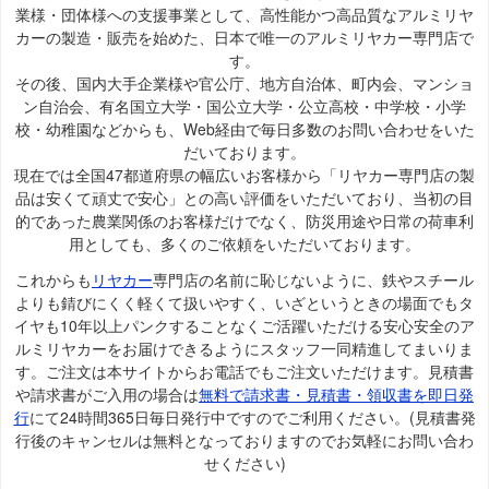
業様・団体様への支援事業として、高性能かつ高品質なアルミリヤ
カーの製造・販売を始めた、日本で唯一のアルミリヤカー専門店で
す。
その後、国内大手企業様や官公庁、地方自治体、町内会、マンショ
ン自治会、有名国立大学・国公立大学・公立高校・中学校・小学
校・幼稚園などからも、Web経由で毎日多数のお問い合わせをいた
だいております。
現在では全国47都道府県の幅広いお客様から「リヤカー専門店の製
品は安くて頑丈で安心」との高い評価をいただいており、当初の目
的であった農業関係のお客様だけでなく、防災用途や日常の荷車利
用としても、多くのご依頼をいただいております。
これからも
リヤカー
専門店の名前に恥じないように、鉄やスチール
よりも錆びにくく軽くて扱いやすく、いざというときの場面でもタ
イヤも10年以上パンクすることなくご活躍いただける安心安全のア
ルミリヤカーをお届けできるようにスタッフ一同精進してまいりま
す。ご注文は本サイトからお電話でもご注文いただけます。見積書
や請求書がご入用の場合は
無料で請求書・見積書・領収書を即日発
行
にて24時間365日毎日発行中ですのでご利用ください。(見積書発
行後のキャンセルは無料となっておりますのでお気軽にお問い合わ
せください)