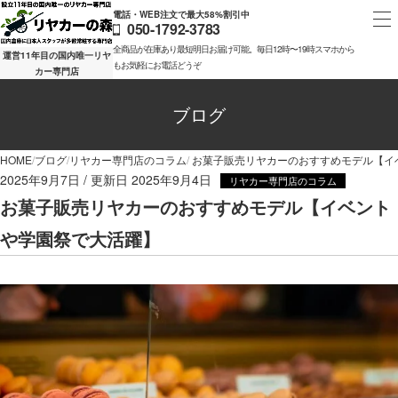
電話・WEB注文で最大58%割引中
050-1792-3783
全商品が在庫あり最短明日お届け可能。毎日12時〜19時スマホから
運営11年目の国内唯一リヤ
もお気軽にお電話どうぞ
カー専門店
ブログ
HOME
ブログ
リヤカー専門店のコラム
お菓子販売リヤカーのおすすめモデル【イ
2025年9月7日
2025年9月4日
リヤカー専門店のコラム
お菓子販売リヤカーのおすすめモデル【イベント
や学園祭で大活躍】