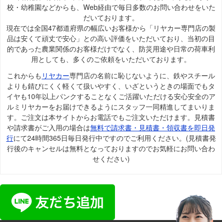
校・幼稚園などからも、Web経由で毎日多数のお問い合わせをいた
だいております。
現在では全国47都道府県の幅広いお客様から「リヤカー専門店の製
品は安くて頑丈で安心」との高い評価をいただいており、当初の目
的であった農業関係のお客様だけでなく、防災用途や日常の荷車利
用としても、多くのご依頼をいただいております。
これからも
リヤカー
専門店の名前に恥じないように、鉄やスチール
よりも錆びにくく軽くて扱いやすく、いざというときの場面でもタ
イヤも10年以上パンクすることなくご活躍いただける安心安全のア
ルミリヤカーをお届けできるようにスタッフ一同精進してまいりま
す。ご注文は本サイトからお電話でもご注文いただけます。見積書
や請求書がご入用の場合は
無料で請求書・見積書・領収書を即日発
行
にて24時間365日毎日発行中ですのでご利用ください。(見積書発
行後のキャンセルは無料となっておりますのでお気軽にお問い合わ
せください)