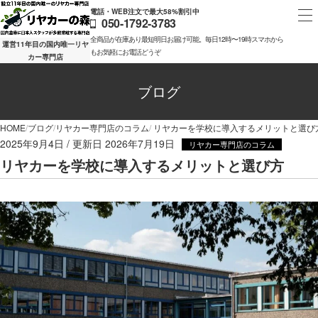
電話・WEB注文で最大58%割引中
050-1792-3783
全商品が在庫あり最短明日お届け可能。毎日12時〜19時スマホから
運営11年目の国内唯一リヤ
もお気軽にお電話どうぞ
カー専門店
ブログ
HOME
ブログ
リヤカー専門店のコラム
リヤカーを学校に導入するメリットと選び
2025年9月4日
2026年7月19日
リヤカー専門店のコラム
リヤカーを学校に導入するメリットと選び方