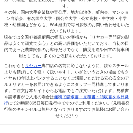
す。
その後、国内大手企業様や官公庁、地方自治体、町内会、マンショ
ン自治会、有名国立大学・国公立大学・公立高校・中学校・小学
校・幼稚園などからも、Web経由で毎日多数のお問い合わせをいた
だいております。
現在では全国47都道府県の幅広いお客様から「リヤカー専門店の製
品は安くて頑丈で安心」との高い評価をいただいており、当初の目
的であった農業関係のお客様だけでなく、防災用途や日常の荷車利
用としても、多くのご依頼をいただいております。
これからも
リヤカー
専門店の名前に恥じないように、鉄やスチール
よりも錆びにくく軽くて扱いやすく、いざというときの場面でもタ
イヤも10年以上パンクすることなくご活躍いただける安心安全のア
ルミリヤカーをお届けできるようにスタッフ一同精進してまいりま
す。ご注文は本サイトからお電話でもご注文いただけます。見積書
や請求書がご入用の場合は
無料で請求書・見積書・領収書を即日発
行
にて24時間365日毎日発行中ですのでご利用ください。(見積書発
行後のキャンセルは無料となっておりますのでお気軽にお問い合わ
せください)