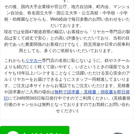
その後、国内大手企業様や官公庁、地方自治体、町内会、マンショ
ン自治会、有名国立大学・国公立大学・公立高校・中学校・小学
校・幼稚園などからも、Web経由で毎日多数のお問い合わせをいた
だいております。
現在では全国47都道府県の幅広いお客様から「リヤカー専門店の製
品は安くて頑丈で安心」との高い評価をいただいており、当初の目
的であった農業関係のお客様だけでなく、防災用途や日常の荷車利
用としても、多くのご依頼をいただいております。
これからも
リヤカー
専門店の名前に恥じないように、鉄やスチール
よりも錆びにくく軽くて扱いやすく、いざというときの場面でもタ
イヤも10年以上パンクすることなくご活躍いただける安心安全のア
ルミリヤカーをお届けできるようにスタッフ一同精進してまいりま
す。ご注文は本サイトからお電話でもご注文いただけます。見積書
や請求書がご入用の場合は
無料で請求書・見積書・領収書を即日発
行
にて24時間365日毎日発行中ですのでご利用ください。(見積書発
行後のキャンセルは無料となっておりますのでお気軽にお問い合わ
せください)