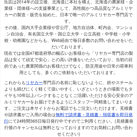
当店は2014年の設立後、北海道に本社を構え、北海道の農家様・企
業様・団体様への支援事業として、高性能かつ高品質なアルミリヤ
カーの製造・販売を始めた、日本で唯一のアルミリヤカー専門店で
す。
その後、国内大手企業様や官公庁、地方自治体、町内会、マンショ
ン自治会、有名国立大学・国公立大学・公立高校・中学校・小学
校・幼稚園などからも、Web経由で毎日多数のお問い合わせをいた
だいております。
現在では全国47都道府県の幅広いお客様から「リヤカー専門店の製
品は安くて頑丈で安心」との高い評価をいただいており、当初の目
的であった農業関係のお客様だけでなく、防災用途や日常の荷車利
用としても、多くのご依頼をいただいております。
これからも
リヤカー
専門店の名前に恥じないように、鉄やスチール
よりも錆びにくく軽くて扱いやすく、いざというときの場面でもタ
イヤも10年以上パンクすることなくご活躍いただける安心安全のア
ルミリヤカーをお届けできるようにスタッフ一同精進してまいりま
す。ご注文は本サイトからお電話でもご注文いただけます。見積書
や請求書がご入用の場合は
無料で請求書・見積書・領収書を即日発
行
にて24時間365日毎日発行中ですのでご利用ください。(見積書発
行後のキャンセルは無料となっておりますのでお気軽にお問い合わ
せください)