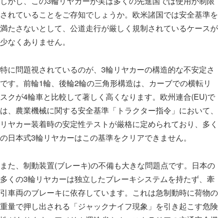
しかし、この3輪リヤカーが実は多くの先進国では使用が制限
されていることをご存知でしょうか。欧米諸国では安全基準を
満たさないとして、公道走行が厳しく規制されているケースが
少なくありません。
特に問題視されているのが、3輪リヤカーの構造的な不安定さ
です。前輪1輪、後輪2輪の三角形構造は、カーブでの横転リ
スクが4輪車と比較して著しく高くなります。欧州連合(EU)で
は、農業機械に関する安全基準「トラクター指令」において、
リヤカー装着時の安定性テストが厳格に定められており、多く
の日本式3輪リヤカーはこの基準をクリアできません。
また、制動装置(ブレーキ)の不備も大きな問題点です。日本の
多くの3輪リヤカーは独立したブレーキシステムを持たず、牽
引車両のブレーキに依存しています。これは急制動時に荷物の
重量で押し出される「ジャックナイフ現象」を引き起こす危険