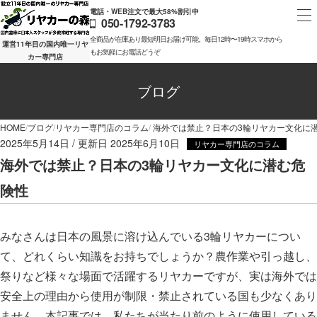
電話・WEB注文で最大58%割引中
050-1792-3783
全商品が在庫あり最短明日お届け可能。毎日12時〜19時スマホから
運営11年目の国内唯一リヤ
もお気軽にお電話どうぞ
カー専門店
ブログ
HOME
ブログ
リヤカー専門店のコラム
海外では禁止？日本の3輪リヤカー文化に
2025年5月14日
2025年6月10日
リヤカー専門店のコラム
海外では禁止？日本の3輪リヤカー文化に潜む危
険性
みなさんは日本の風景に溶け込んでいる3輪リヤカーについ
て、どれくらい知識をお持ちでしょうか？農作業や引っ越し、
祭りなど様々な場面で活躍するリヤカーですが、実は海外では
安全上の理由から使用が制限・禁止されている国も少なくあり
ません。本記事では、私たちが当たり前のように使用している