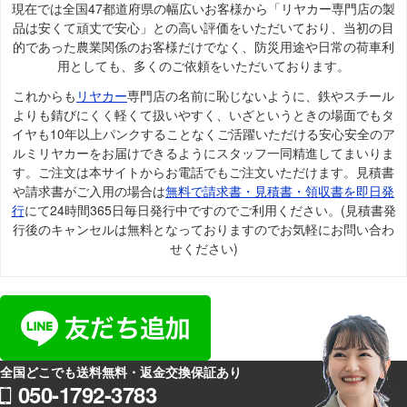
現在では全国47都道府県の幅広いお客様から「リヤカー専門店の製
品は安くて頑丈で安心」との高い評価をいただいており、当初の目
的であった農業関係のお客様だけでなく、防災用途や日常の荷車利
用としても、多くのご依頼をいただいております。
これからも
リヤカー
専門店の名前に恥じないように、鉄やスチール
よりも錆びにくく軽くて扱いやすく、いざというときの場面でもタ
イヤも10年以上パンクすることなくご活躍いただける安心安全のア
ルミリヤカーをお届けできるようにスタッフ一同精進してまいりま
す。ご注文は本サイトからお電話でもご注文いただけます。見積書
や請求書がご入用の場合は
無料で請求書・見積書・領収書を即日発
行
にて24時間365日毎日発行中ですのでご利用ください。(見積書発
行後のキャンセルは無料となっておりますのでお気軽にお問い合わ
せください)
全国どこでも送料無料・返金交換保証あり
050-1792-3783