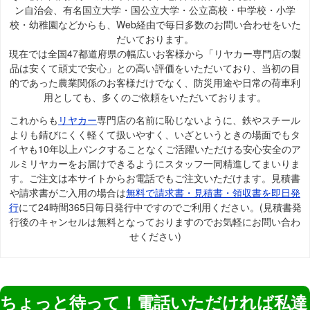
ン自治会、有名国立大学・国公立大学・公立高校・中学校・小学
校・幼稚園などからも、Web経由で毎日多数のお問い合わせをいた
だいております。
現在では全国47都道府県の幅広いお客様から「リヤカー専門店の製
品は安くて頑丈で安心」との高い評価をいただいており、当初の目
的であった農業関係のお客様だけでなく、防災用途や日常の荷車利
用としても、多くのご依頼をいただいております。
これからも
リヤカー
専門店の名前に恥じないように、鉄やスチール
よりも錆びにくく軽くて扱いやすく、いざというときの場面でもタ
イヤも10年以上パンクすることなくご活躍いただける安心安全のア
ルミリヤカーをお届けできるようにスタッフ一同精進してまいりま
す。ご注文は本サイトからお電話でもご注文いただけます。見積書
や請求書がご入用の場合は
無料で請求書・見積書・領収書を即日発
行
にて24時間365日毎日発行中ですのでご利用ください。(見積書発
行後のキャンセルは無料となっておりますのでお気軽にお問い合わ
せください)
ちょっと待って！電話いただければ私達