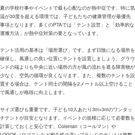
夏の学校行事やイベントで最も心配なのが熱中症です。特に気
温が30度を超える環境では、子どもたちの健康管理が最優先
事項となります。多くのPTAでは「テント設営」と「効率的な
運搬方法」が熱中症対策の要となっています。
テント活用の基本は「場所選び」です。まず日陰になる場所を
確保し、風通しの良い位置にテントを設置しましょう。グラウ
ンドの端よりも中央に近い場所の方が風の流れを遮る障害物が
少なく、空気の循環が良くなります。また、複数のテントを設
置する場合は、テント同士の間隔を2メートル以上空けること
で風通しが格段に向上します。
サイズ選びも重要です。子ども10人あたり3m×3mのワンタッ
チテントが目安となります。イベントの規模に応じて必要数を
計算しておくと安心です。Coleman（コールマン）や
LOGOS（ロゴス）など耐久性の高いブランドのテントは複数