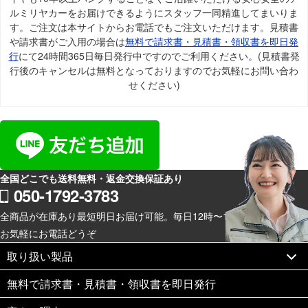
ルミリヤカーをお届けできるようにスタッフ一同精進してまいりま
す。ご注文は本サイトからお電話でもご注文いただけます。見積書
や請求書がご入用の場合は
無料で請求書・見積書・領収書を即日発
行
にて24時間365日毎日発行中ですのでご利用ください。(見積書発
行後のキャンセルは無料となっておりますのでお気軽にお問い合わ
せください)
全国どこでも送料無料・返金交換保証あり
050-1792-3783
全商品が在庫あり最短明日お届け可能。毎日12時〜19時スマホからも
お気軽にお電話どうぞ
取り扱い製品
無料で請求書・見積書・領収書を即日発行