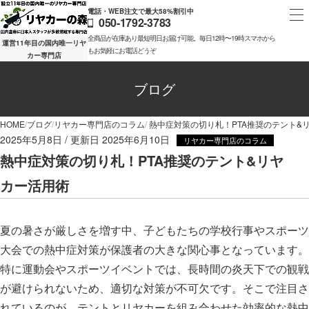
電話・WEB注文で最大58%割引中
050-1792-3783
全商品が在庫あり最短明日お届け可能。毎日12時〜19時スマホから
運営11年目の国内唯一リヤ
もお気軽にお電話どうぞ
カー専門店
ブログ
HOME
ブログ
リヤカー専門店のコラム
熱中症対策の切り札！PTA推奨のテント&
2025年5月8日
2025年6月10日
リヤカー専門店のコラム
熱中症対策の切り札！PTA推奨のテント&リヤ
カー活用術
夏の暑さが厳しさを増す中、子どもたちの学校行事やスポーツ
大会での熱中症対策が保護者の大きな関心事となっています。
特に運動会やスポーツイベントでは、長時間の炎天下での観戦
が避けられないため、適切な対策が不可欠です。そこで注目さ
れているのが、テントとリヤカーを組み合わせた効率的な熱中