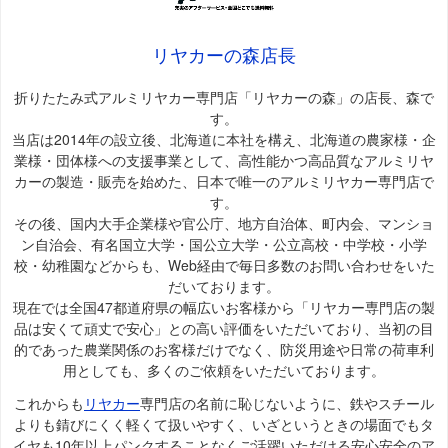
リヤカーの森店長
折りたたみ式アルミリヤカー専門店「リヤカーの森」の店長、森で
す。
当店は2014年の設立後、北海道に本社を構え、北海道の農家様・企
業様・団体様への支援事業として、高性能かつ高品質なアルミリヤ
カーの製造・販売を始めた、日本で唯一のアルミリヤカー専門店で
す。
その後、国内大手企業様や官公庁、地方自治体、町内会、マンショ
ン自治会、有名国立大学・国公立大学・公立高校・中学校・小学
校・幼稚園などからも、Web経由で毎日多数のお問い合わせをいた
だいております。
現在では全国47都道府県の幅広いお客様から「リヤカー専門店の製
品は安くて頑丈で安心」との高い評価をいただいており、当初の目
的であった農業関係のお客様だけでなく、防災用途や日常の荷車利
用としても、多くのご依頼をいただいております。
これからも
リヤカー
専門店の名前に恥じないように、鉄やスチール
よりも錆びにくく軽くて扱いやすく、いざというときの場面でもタ
イヤも10年以上パンクすることなくご活躍いただける安心安全のア