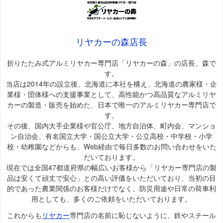
リヤカーの森店長
折りたたみ式アルミリヤカー専門店「リヤカーの森」の店長、森で
す。
当店は2014年の設立後、北海道に本社を構え、北海道の農家様・企
業様・団体様への支援事業として、高性能かつ高品質なアルミリヤ
カーの製造・販売を始めた、日本で唯一のアルミリヤカー専門店で
す。
その後、国内大手企業様や官公庁、地方自治体、町内会、マンショ
ン自治会、有名国立大学・国公立大学・公立高校・中学校・小学
校・幼稚園などからも、Web経由で毎日多数のお問い合わせをいた
だいております。
現在では全国47都道府県の幅広いお客様から「リヤカー専門店の製
品は安くて頑丈で安心」との高い評価をいただいており、当初の目
的であった農業関係のお客様だけでなく、防災用途や日常の荷車利
用としても、多くのご依頼をいただいております。
これからも
リヤカー
専門店の名前に恥じないように、鉄やスチール