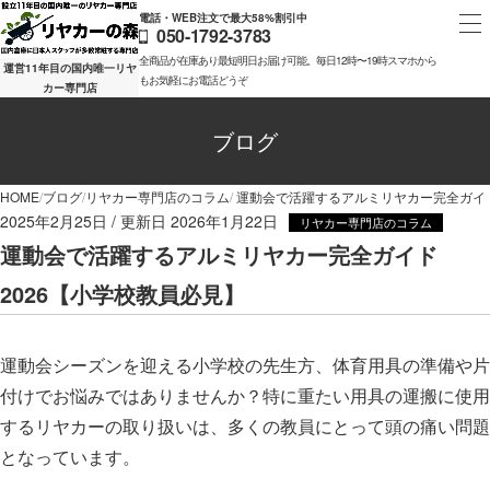
電話・WEB注文で最大58%割引中
050-1792-3783
全商品が在庫あり最短明日お届け可能。毎日12時〜19時スマホから
運営11年目の国内唯一リヤ
もお気軽にお電話どうぞ
カー専門店
ブログ
HOME
ブログ
リヤカー専門店のコラム
運動会で活躍するアルミリヤカー完全ガイド
2025年2月25日
2026年1月22日
リヤカー専門店のコラム
運動会で活躍するアルミリヤカー完全ガイド
2026【小学校教員必見】
運動会シーズンを迎える小学校の先生方、体育用具の準備や片
付けでお悩みではありませんか？特に重たい用具の運搬に使用
するリヤカーの取り扱いは、多くの教員にとって頭の痛い問題
となっています。