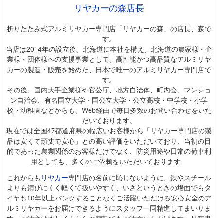
リヤカーの森店長
折りたたみ式アルミリヤカー専門店「リヤカーの森」の店長、森で
す。
当店は2014年の設立後、北海道に本社を構え、北海道の農家様・企
業様・団体様への支援事業として、高性能かつ高品質なアルミリヤ
カーの製造・販売を始めた、日本で唯一のアルミリヤカー専門店で
す。
その後、国内大手企業様や官公庁、地方自治体、町内会、マンショ
ン自治会、有名国立大学・国公立大学・公立高校・中学校・小学
校・幼稚園などからも、Web経由で毎日多数のお問い合わせをいた
だいております。
現在では全国47都道府県の幅広いお客様から「リヤカー専門店の製
品は安くて頑丈で安心」との高い評価をいただいており、当初の目
的であった農業関係のお客様だけでなく、防災用途や日常の荷車利
用としても、多くのご依頼をいただいております。
これからも
リヤカー
専門店の名前に恥じないように、鉄やスチール
よりも錆びにくく軽くて扱いやすく、いざというときの場面でもタ
イヤも10年以上パンクすることなくご活躍いただける安心安全のア
ルミリヤカーをお届けできるようにスタッフ一同精進してまいりま