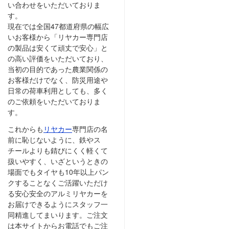
い合わせをいただいておりま
す。
現在では全国47都道府県の幅広
いお客様から「リヤカー専門店
の製品は安くて頑丈で安心」と
の高い評価をいただいており、
当初の目的であった農業関係の
お客様だけでなく、防災用途や
日常の荷車利用としても、多く
のご依頼をいただいておりま
す。
これからも
リヤカー
専門店の名
前に恥じないように、鉄やス
チールよりも錆びにくく軽くて
扱いやすく、いざというときの
場面でもタイヤも10年以上パン
クすることなくご活躍いただけ
る安心安全のアルミリヤカーを
お届けできるようにスタッフ一
同精進してまいります。ご注文
は本サイトからお電話でもご注