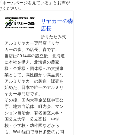
「ホームページを見ている」とお声が
けください。
リヤカーの森
店長
折りたたみ式
アルミリヤカー専門店「リヤ
カーの森」の店長、森です。
当店は2014年の設立後、北海道
に本社を構え、北海道の農家
様・企業様・団体様への支援事
業として、高性能かつ高品質な
アルミリヤカーの製造・販売を
始めた、日本で唯一のアルミリ
ヤカー専門店です。
その後、国内大手企業様や官公
庁、地方自治体、町内会、マン
ション自治会、有名国立大学・
国公立大学・公立高校・中学
校・小学校・幼稚園などから
も、Web経由で毎日多数のお問