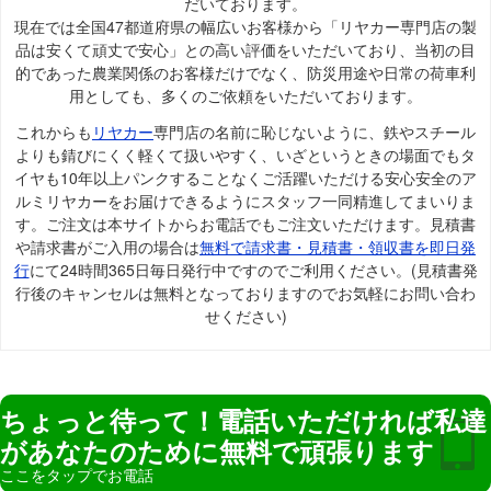
だいております。
現在では全国47都道府県の幅広いお客様から「リヤカー専門店の製
品は安くて頑丈で安心」との高い評価をいただいており、当初の目
的であった農業関係のお客様だけでなく、防災用途や日常の荷車利
用としても、多くのご依頼をいただいております。
これからも
リヤカー
専門店の名前に恥じないように、鉄やスチール
よりも錆びにくく軽くて扱いやすく、いざというときの場面でもタ
イヤも10年以上パンクすることなくご活躍いただける安心安全のア
ルミリヤカーをお届けできるようにスタッフ一同精進してまいりま
す。ご注文は本サイトからお電話でもご注文いただけます。見積書
や請求書がご入用の場合は
無料で請求書・見積書・領収書を即日発
行
にて24時間365日毎日発行中ですのでご利用ください。(見積書発
行後のキャンセルは無料となっておりますのでお気軽にお問い合わ
せください)
ちょっと待って！電話いただければ私達
があなたのために無料で頑張ります
ここをタップでお電話