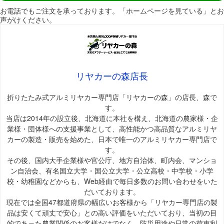
お電話でもご注文を承っております。「ホームページを見ている」とお
声がけください。
リヤカーの森店長
折りたたみ式アルミリヤカー専門店「リヤカーの森」の店長、森で
す。
当店は2014年の設立後、北海道に本社を構え、北海道の農家様・企
業様・団体様への支援事業として、高性能かつ高品質なアルミリヤ
カーの製造・販売を始めた、日本で唯一のアルミリヤカー専門店で
す。
その後、国内大手企業様や官公庁、地方自治体、町内会、マンショ
ン自治会、有名国立大学・国公立大学・公立高校・中学校・小学
校・幼稚園などからも、Web経由で毎日多数のお問い合わせをいた
だいております。
現在では全国47都道府県の幅広いお客様から「リヤカー専門店の製
品は安くて頑丈で安心」との高い評価をいただいており、当初の目
的であった農業関係のお客様だけでなく、防災用途や日常の荷車利