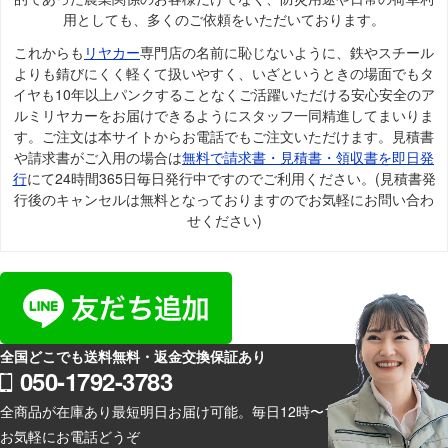
用としても、多くのご依頼をいただいております。
これからも
リヤカー
専門店の名前に恥じないように、鉄やスチール
よりも錆びにくく軽くて扱いやすく、いざというときの場面でもタ
イヤも10年以上パンクすることなくご活躍いただける安心安全のア
ルミリヤカーをお届けできるようにスタッフ一同精進してまいりま
す。ご注文は本サイトからお電話でもご注文いただけます。見積書
や請求書がご入用の場合は
無料で請求書・見積書・領収書を即日発
行
にて24時間365日毎日発行中ですのでご利用ください。(見積書発
行後のキャンセルは無料となっておりますのでお気軽にお問い合わ
せください)
全国どこでも送料無料・返金交換保証あり
050-1792-3783
全商品が在庫あり最短明日お届け可能。毎日12時〜19時スマホからも
お気軽にお電話どうぞ